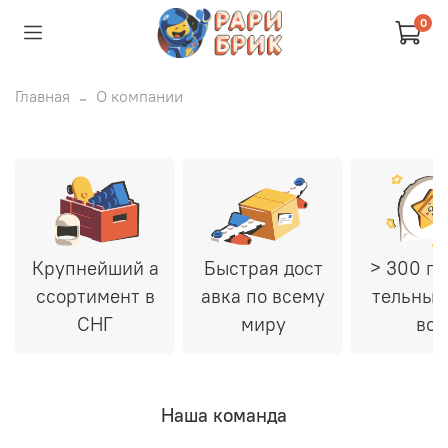
0
Главная
О компании
Крупнейший а
Быстрая дост
> 300 п
ссортимент в
авка по всему
тельных
СНГ
миру
вов
Наша команда