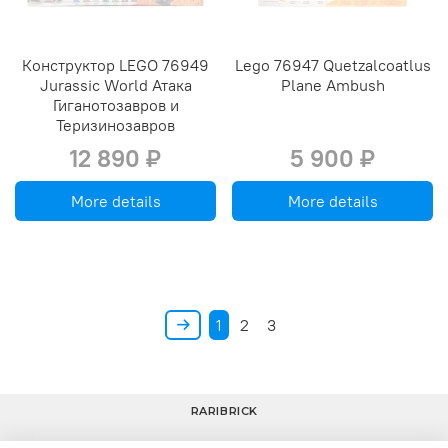
Конструктор LEGO 76949
Lego 76947 Quetzalcoatlus
Jurassic World Атака
Plane Ambush
Гиганотозавров и
Теризинозавров
12 890 ₽
5 900 ₽
More details
More details
1
2
3
RARIBRICK