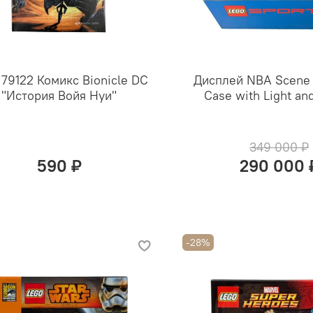
 79122 Комикс Bionicle DC
Дисплей NBA Scene i
"История Войя Нуи"
Case with Light an
349 000 ₽
590 ₽
290 000 
-28%