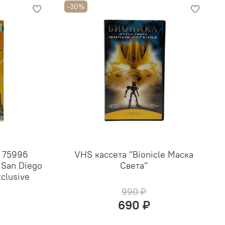
-30%
 75996
VHS кассета "Bionicle Маска
 San Diego
Света"
clusive
990 ₽
690 ₽