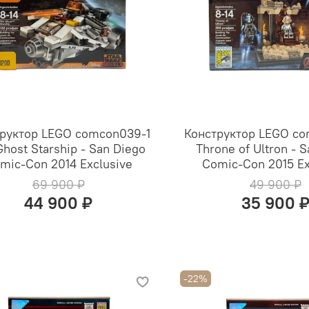
руктор LEGO comcon039-1
Конструктор LEGO co
Ghost Starship - San Diego
Throne of Ultron - 
mic-Con 2014 Exclusive
Comic-Con 2015 Ex
69 900 ₽
49 900 ₽
44 900 ₽
35 900 
-22%