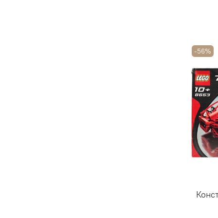
-56%
Конс