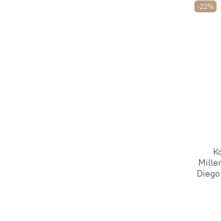
-22%
К
Mille
Diego