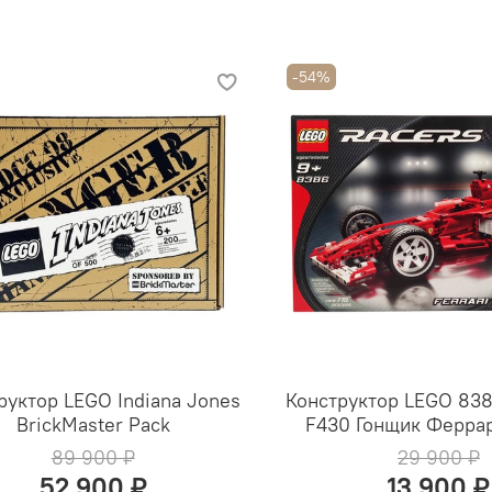
-54%
руктор LEGO Indiana Jones
Конструктор LEGO 83
BrickMaster Pack
F430 Гонщик Феррар
89 900 ₽
29 900 ₽
52 900 ₽
13 900 ₽