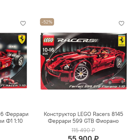
-52%
86 Феррари
Конструктор LEGO Racers 8145
и Ф1 1:10
Феррари 599 GTB Фиорано
115 490 ₽
55 900 ₽