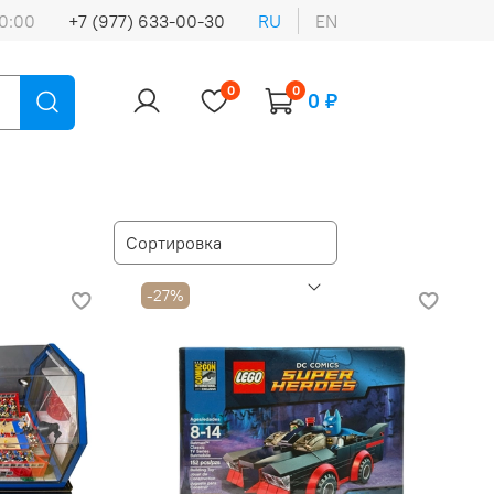
0:00
+7 (977) 633-00-30
RU
EN
0
0
0 ₽
-27%