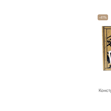
-41%
Конст