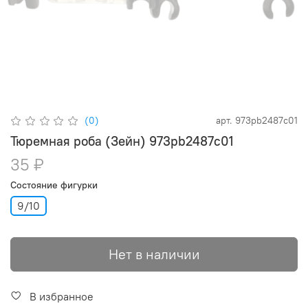
(0)
арт.
973pb2487c01
Тюремная роба (Зейн) 973pb2487c01
35 ₽
Состояние фигурки
9/10
Нет в наличии
В избранное