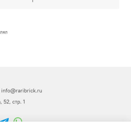
1
влял
info@raribrick.ru
 52, стр. 1