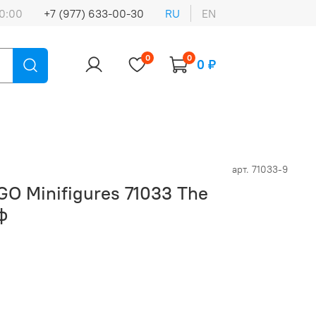
0:00
+7 (977) 633-00-30
RU
EN
0
0
0 ₽
арт.
71033-9
O Minifigures 71033 The
ф