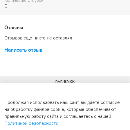
Количество фигурок
погружения и взаимодействия в процессе
0
строительства.
Отзывы
Отзывов еще никто не оставлял
Написать отзыв
RARIBRICK
Продолжая использовать наш сайт, вы даете согласие
на обработку файлов cookie, которые обеспечивают
+7(977) 633-00-30
info@raribrick.ru
правильную работу сайта и соглашаетесь с нашей
Политикой безопасности
г. Москва, Перерва ул., 52, стр. 1