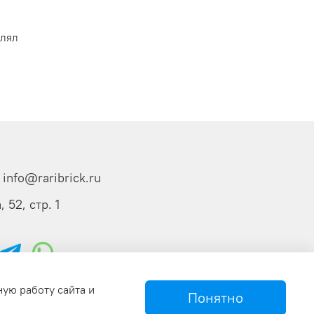
влял
info@raribrick.ru
 52, стр. 1
ную работу сайта и
Понятно