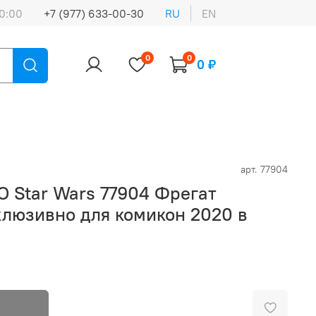
0:00
+7 (977) 633-00-30
RU
EN
0
0
0 ₽
арт.
77904
ars 77904 Фрегат
клюзивно для комикон 2020 в