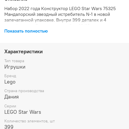
Набор 2022 года Конструктор LEGO Star Wars 75325
Мандалорский звездный истребитель N-1 в новой
запечатанной упаковке. Внутри 399 деталек и 4
минифигурки. Состояние коробки: 10/10.
Показать полностью
Татуинские сказки из
«Звездных войн
: Книга Бобы
Фетта» оживают для юных строителей с этой
Характеристики
кирпичной моделью мандалорского истребителя
N-1 LEGO (75325). В нем есть кабина для
Тип товара
минифигурки, пассажирское пространство для
Игрушки
Грогу, грузовой отсек, подпружиненный шутер и
Бренд
реалистичные детали. Этот забавный подарок для
Lego
детей в возрасте от 9 лет и старше включает в
себя минифигурки LEGO Мандалорца и Пели
Страна производства
Девиза, а также фигурки LEGO Грогу (которого
Дания
фанаты ласково называют «Малыш Йода») и
дроида BD, которые вдохновляют на творческие
Серии
ролевые игры.
LEGO Star Wars
Количество элементов, шт
399
Цифровые инструменты