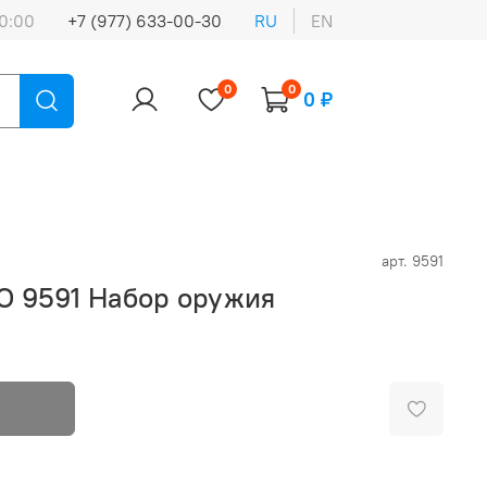
0:00
+7 (977) 633-00-30
RU
EN
0
0
0 ₽
арт.
9591
O 9591 Набор оружия