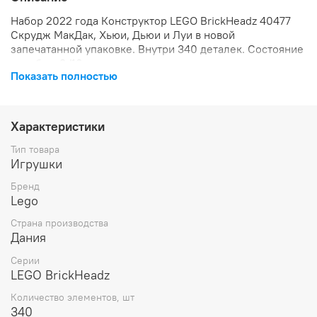
Набор 2022 года Конструктор LEGO BrickHeadz 40477
Скрудж МакДак, Хьюи, Дьюи и Луи в новой
запечатанной упаковке. Внутри 340 деталек. Состояние
коробки: 9/10.
Показать полностью
Порадуйте поклонников Диснея этим набором для
сборки и демонстрации LEGO® BrickHeadz™ ǀ Disney
Характеристики
Скрудж Макдак, Хьюи, Дьюи и Луи
(40477). Детализированные фигурки сидят на черных
Тип товара
подставках BrickHeadz и выглядят готовыми считать
Игрушки
деньги или проказничать. Фигурки украшены
Бренд
забавными деталями, такими как культовый цилиндр
Lego
Скруджа и черепица с принтом на торсе, а также
бейсболки и футболки Хьюи, Дьюи и Луи в тон. Этот
Страна производства
набор сборных фигурок станет отличным подарком для
Дания
поклонников Disney, коллекционеров BrickHeadz и
любителей мультяшных фигурок.
Серии
LEGO BrickHeadz
Количество элементов, шт
340