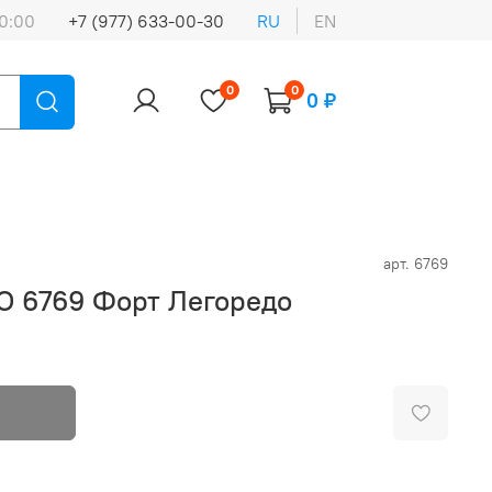
0:00
+7 (977) 633-00-30
RU
EN
0
0
0 ₽
арт.
6769
O 6769 Форт Легоредо