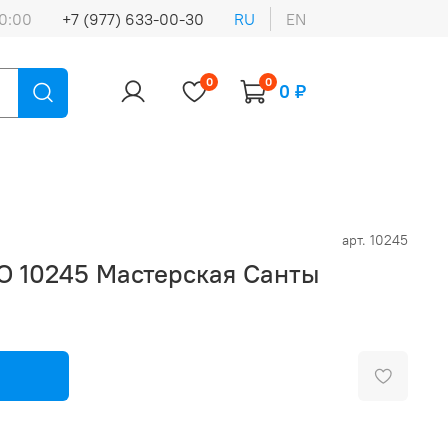
0:00
+7 (977) 633-00-30
RU
EN
0
0
0 ₽
арт.
10245
O 10245 Мастерская Санты