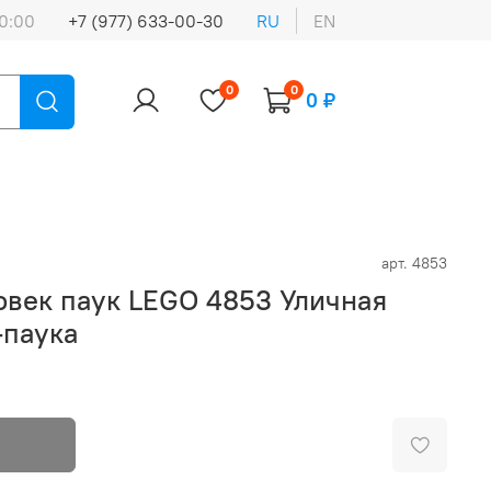
0:00
+7 (977) 633-00-30
RU
EN
0
0
0 ₽
арт.
4853
овек паук LEGO 4853 Уличная
-паука