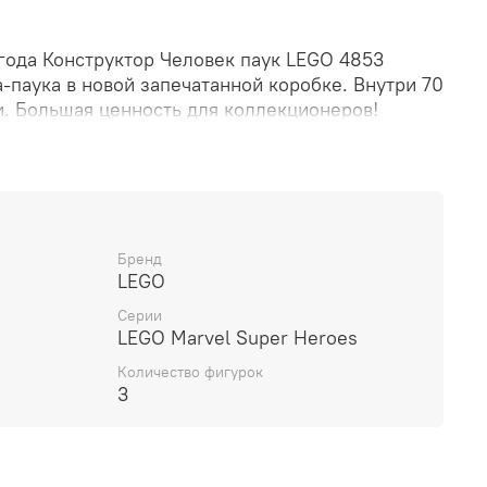
года Конструктор Человек паук LEGO 4853
а-паука
в новой запечатанной коробке. Внутри 70
и. Большая ценность для коллекционеров!
.
Бренд
LEGO
Серии
LEGO Marvel Super Heroes
Количество фигурок
3