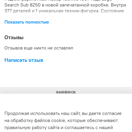
Search Sub 8250
в новой запечатанной коробке. Внутри
377 деталей и 1 уникальная техник-фигурка. Состояние
коробки: 7/10. Набор является большой ценностью для
Показать полностью
коллекционеров.
Отзывы
Отзывов еще никто не оставлял
Написать отзыв
RARIBRICK
Продолжая использовать наш сайт, вы даете согласие
на обработку файлов cookie, которые обеспечивают
+7(977) 633-00-30
info@raribrick.ru
правильную работу сайта и соглашаетесь с нашей