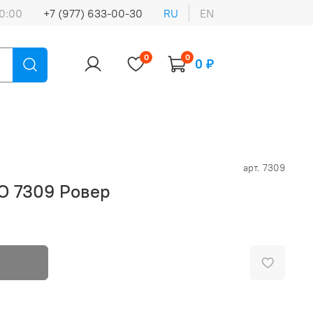
0:00
+7 (977) 633-00-30
RU
EN
0
0
0 ₽
арт.
7309
O 7309 Ровер