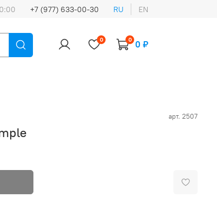
0:00
+7 (977) 633-00-30
RU
EN
0
0
0 ₽
арт.
2507
emple