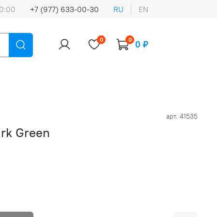
0:00
+7 (977) 633-00-30
RU
EN
0
0
0 ₽
арт.
41535
rk Green